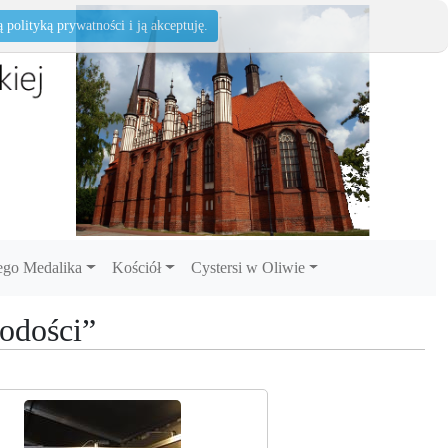
polityką prywatności i ją akceptuję.
go Medalika
Kościół
Cystersi w Oliwie
łodości”