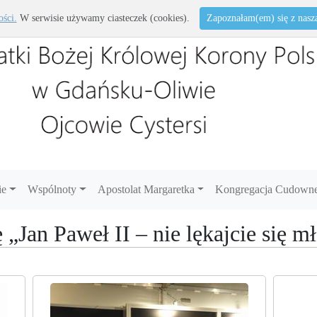
ości.
W serwisie używamy ciasteczek (cookies).
Zapoznałam(em) się z naszą 
ie
Wspólnoty
Apostolat Margaretka
Kongregacja Cudowne
„Jan Paweł II – nie lękajcie się m