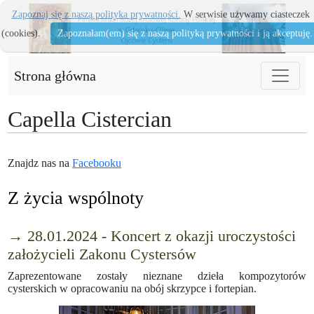
Zapoznaj się z naszą polityka prywatności.
W serwisie używamy ciasteczek
(cookies).
Zapoznałam(em) się z naszą polityką prywatności i ją akceptuję.
Strona główna
Capella Cistercian
Znajdz nas na
Facebooku
Z życia wspólnoty
→ 28.01.2024 - Koncert z okazji uroczystości
założycieli Zakonu Cystersów
Zaprezentowane zostały nieznane dzieła kompozytorów
cysterskich w opracowaniu na obój skrzypce i fortepian.