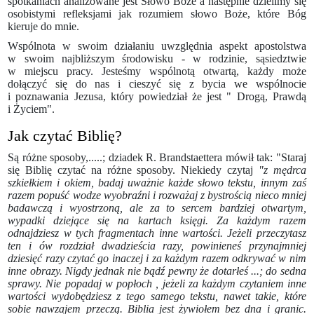
spotkaniach analizowane jest Słowo Boże a następnie dzielimy się
osobistymi refleksjami jak rozumiem słowo Boże, które Bóg
kieruje do mnie.
Wspólnota w swoim działaniu uwzględnia aspekt apostolstwa
w swoim najbliższym środowisku - w rodzinie, sąsiedztwie
w miejscu pracy. Jesteśmy wspólnotą otwartą, każdy może
dołączyć się do nas i cieszyć się z bycia we wspólnocie
i poznawania Jezusa, który powiedział że jest " Drogą, Prawdą
i Życiem".
Jak czytać Biblię?
Są różne sposoby,.....; dziadek R. Brandstaettera mówił tak: "Staraj
się Biblię czytać na różne sposoby. Niekiedy czytaj
"z mędrca
szkiełkiem i okiem, badaj uważnie każde słowo tekstu, innym zaś
razem popuść wodze wyobraźni i rozważaj z bystrością nieco mniej
badawczą i wyostrzoną, ale za to sercem bardziej otwartym,
wypadki dziejące się na kartach księgi. Za każdym razem
odnajdziesz w tych fragmentach inne wartości. Jeżeli przeczytasz
ten i ów rozdział dwadzieścia razy, powinieneś przynajmniej
dziesięć razy czytać go inaczej i za każdym razem odkrywać w nim
inne obrazy. Nigdy jednak nie bądź pewny że dotarłeś ...; do sedna
sprawy. Nie popadaj w popłoch , jeżeli za każdym czytaniem inne
wartości wydobędziesz z tego samego tekstu, nawet takie, które
sobie nawzajem przeczą. Biblia jest żywiołem bez dna i granic.