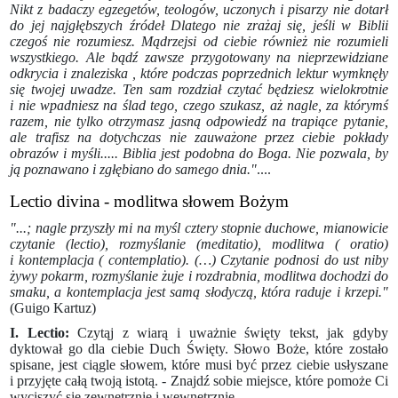
Nikt z badaczy egzegetów, teologów, uczonych i pisarzy nie dotarł
do jej najgłębszych źródeł Dlatego nie zrażaj się, jeśli w Biblii
czegoś nie rozumiesz. Mądrzejsi od ciebie również nie rozumieli
wszystkiego. Ale bądź zawsze przygotowany na nieprzewidziane
odkrycia i znaleziska , które podczas poprzednich lektur wymknęły
się twojej uwadze. Ten sam rozdział czytać będziesz wielokrotnie
i nie wpadniesz na ślad tego, czego szukasz, aż nagle, za którymś
razem, nie tylko otrzymasz jasną odpowiedź na trapiące pytanie,
ale trafisz na dotychczas nie zauważone przez ciebie pokłady
obrazów i myśli..... Biblia jest podobna do Boga. Nie pozwala, by
ją poznawano i zgłębiano do samego dnia."
....
Lectio divina - modlitwa słowem Bożym
"...; nagle przyszły mi na myśl cztery stopnie duchowe, mianowicie
czytanie (lectio), rozmyślanie (meditatio), modlitwa ( oratio)
i kontemplacja ( contemplatio). (…) Czytanie podnosi do ust niby
żywy pokarm, rozmyślanie żuje i rozdrabnia, modlitwa dochodzi do
smaku, a kontemplacja jest samą słodyczą, która raduje i krzepi."
(Guigo Kartuz)
I. Lectio:
Czytąj z wiarą i uważnie święty tekst, jak gdyby
dyktował go dla ciebie Duch Święty. Słowo Boże, które zostało
spisane, jest ciągle słowem, które musi być przez ciebie usłyszane
i przyjęte całą twoją istotą. - Znajdź sobie miejsce, które pomoże Ci
wyciszyć się zewnętrznie i wewnętrznie.