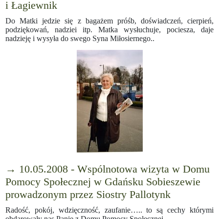
i Łagiewnik
Do Matki jedzie się z bagażem próśb, doświadczeń, cierpień,
podziękowań, nadziei itp. Matka wysłuchuje, pociesza, daje
nadzieję i wysyła do swego Syna Miłosiernego..
→ 10.05.2008 - Wspólnotowa wizyta w Domu
Pomocy Społecznej w Gdańsku Sobieszewie
prowadzonym przez Siostry Pallotynk
Radość, pokój, wdzięczność, zaufanie….. to są cechy którymi
obdarowały nas Panie z Domu Pomocy Społecznej.