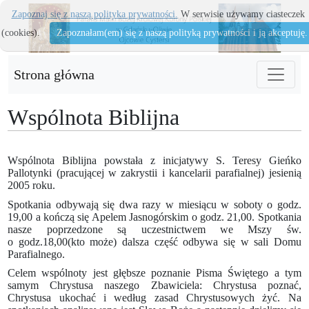
Zapoznaj się z naszą polityka prywatności.
W serwisie używamy ciasteczek
(cookies).
Zapoznałam(em) się z naszą polityką prywatności i ją akceptuję.
Strona główna
Wspólnota Biblijna
Wspólnota Biblijna powstała z inicjatywy S. Teresy Gieńko
Pallotynki (pracującej w zakrystii i kancelarii parafialnej) jesienią
2005 roku.
Spotkania odbywają się dwa razy w miesiącu w soboty o godz.
19,00 a kończą się Apelem Jasnogórskim o godz. 21,00. Spotkania
nasze poprzedzone są uczestnictwem we Mszy św.
o godz.18,00(kto może) dalsza część odbywa się w sali Domu
Parafialnego.
Celem wspólnoty jest głębsze poznanie Pisma Świętego a tym
samym Chrystusa naszego Zbawiciela: Chrystusa poznać,
Chrystusa ukochać i według zasad Chrystusowych żyć. Na