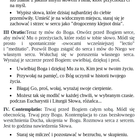
na myśl.
Wypisz słowa, które dzisiaj najbardziej do ciebie
przemówiły. Umieść je na widocznym miejscu, staraj się je
zachować i strzec w sercu jako "drogocenny klejnot dnia".
III Oratio:
Teraz ty mów do Boga. Otwórz przed Bogiem serce,
aby mówić Mu o przeżyciach, które rodzi w tobie słowo. Módl się
prosto i spontanicznie -owocami wcześniejszej "lectio"
i "meditatio". Pozwól Bogu zstąpić do serca i mów do Niego we
własnym sercu. Wsłuchaj się w poruszenia własnego serca.
Wyrażaj je szczerze przed Bogiem: uwielbiaj, dziękuj i proś.
Uwielbiaj Boga i dziękuj Mu za to, Kim jest w twoim życiu.
Przywołaj na pamięć, co Bóg uczynił w historii twojego
życia.
Błagaj Go, proś, wołaj, wyrażaj swoje cierpienie.
Możesz tak się modlić w każdej chwili, w wybranym czasie.
podczas Eucharystii i Liturgii Słowa, różańca...
IV. Contemplatio:
Trwaj przed Bogiem całym sobą. Módl się
obecnością. Trwaj przy Bogu. Kontemplacja to czas bezsłownego
westchnienia Ducha, ukojenia w Bogu. Rozmowa serca z sercem.
Jest to godzina nawiedzenia Słowa.
Staraj się milczeć i pozostawać w bezruchu, w skupieniu.