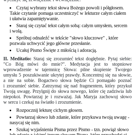
Czytaj wybrany tekst słowa Bożego powoli i półgłosem.
Takie czytanie pomaga uczestniczyć w lekturze całym ciałem
i ułatwia zapamiętywanie.
Staraj się czytać tekst całym sobą: całym umysłem, sercem
i wolą.
Spróbuj odnaleźć w tekście "słowo kluczowe" , które
pozwala uchwycić jego główne przesłanie.
Ucałuj Pismo Święte z miłością i adoracją.
II. Meditatio:
Staraj się zrozumieć tekst dogłębnie. Pytaj siebie:
"Co Bóg mówi do mnie?". Medytacja jest to stopniowe
wprowadzenie w tajemnicę Słowa: pilne skupienie Twojego
umysłu 5 poszukiwanie ukrytej prawdy. Koncentruj się na słowie,
a nie na sobie. Bogactwo słowa będzie Ci pomagało poznać
i zrozumieć siebie. Zatrzymaj się nad fragmentem, który przykuł
Twoją uwagę. Przylgnij do słowa nowego, które cię zadziwia lub
niepokoi. Powtarzaj je i rozważaj. Jak Maryja zachowuj słowo
w sercu i czekaj na światło i zrozumienie.
Rozpocznij lekturę cichym głosem.
Powtarzaj słowo lub zdanie, które przykuwa twoją uwagę -
nasycaj się nim.
Szukaj wyjaśnienia Pisma przez Pismo - tzn. powiąż słowo
lub zdanie z jakimś innym słowem Pisma, które przychodzi ci