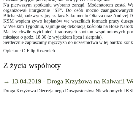
Na pierwszym spotkaniu wybrano zarząd. Moderatorem został Wal
organizował liturgicznie "SF". Do osób mocno zaangażowanych
Blicharski,nadzwyczajny szafarz Sakramentu Ołtarza oraz Andrzej 
KSM wspiera żywo kapłanów we wszelkich formach pracy duszpaster
w Wielkim Tygodniu, zajmuje się dekoracją kościoła na Boże Narodz
Ma też chwile wytchnień i radosnych spotkań wspólnotowych podc
miesiąca o godz. 18.30 (z wyjątkiem lipca i sierpnia).
Serdecznie zapraszamy mężczyzn do uczestnictwa w tej bardzo konkret
Opiekun: O.Filip Krzemień
Z życia wspólnoty
→ 13.04.2019 - Droga Krzyżowa na Kalwarii W
Droga Krzyżowa Diecezjalnego Duszpasterstwa Niewidomych i KSM