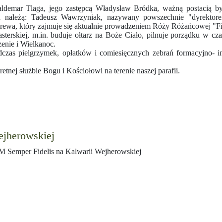
demar Tlaga, jego zastępcą Władysław Bródka, ważną postacią był 
 należą: Tadeusz Wawrzyniak, nazywany powszechnie "dyrektore
Drewa, który zajmuje się aktualnie prowadzeniem Róży Różańcowej "Fi
skiej, m.in. buduje ołtarz na Boże Ciało, pilnuje porządku w czasi
enie i Wielkanoc.
zas pielgrzymek, opłatków i comiesięcznych zebrań formacyjno- i
nej służbie Bogu i Kościołowi na terenie naszej parafii.
ejherowskiej
 Semper Fidelis na Kalwarii Wejherowskiej