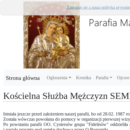
Zapoznaj się z naszą polityka prywatn
Strona główna
Ogloszenia
Kronika
Parafia
Ojcow
Kościelna Służba Mężczyzn SE
Istniała jeszcze przed założeniem naszej parafii, bo od 28.02. 1987 r
Została wówczas powołana do pomocy w organizacji pierwszej wiz
Po powstaniu parafii OO. Cystersów grupa "Fidelisów" oddzieliła s
i została przyjęta pod opiekę duchową przez O.Bogumiła.