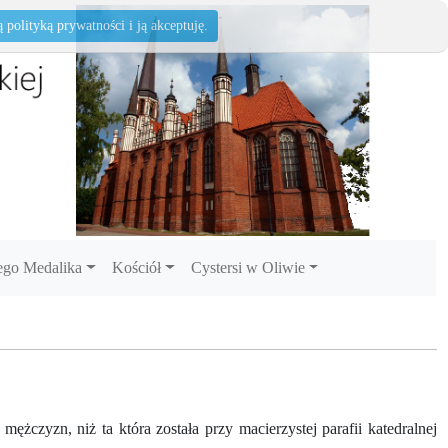
polityką prywatności i ją akceptuję.
go Medalika
Kościół
Cystersi w Oliwie
żczyzn, niż ta która została przy macierzystej parafii katedralnej