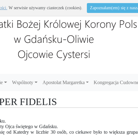
ości.
W serwisie używamy ciasteczek (cookies).
Zapoznałam(em) się z naszą 
ie
Wspólnoty
Apostolat Margaretka
Kongregacja Cudowne
MPER FIDELIS
oku.
yty Ojca świętego w Gdańsku.
ię od Katedry w liczbie 30 osób, co ciekawe było to większa grupa mę