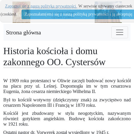
Zapoznaj się z naszą polityka prywatności.
W serwisie używamy ciasteczek
(cookies).
Zapoznałam(em) się z naszą polityką prywatności i ją akceptuję.
Strona główna
Historia kościoła i domu
zakonnego OO. Cystersów
W 1909 roku protestanci w Oliwie zaczęli budować nowy kościół
na placu przy ul. Leśnej. Dopomogła im w tym cesarzowa
Eugenia, żona cesarza niemieckiego Wilhelma II.
Był to kościół wotywny (dziękczynny znak) za zwycięstwo nad
cesarzem Napoleonem III i Francją w 1870 roku.
Kościół jest zbudowany w stylu neogotyckim, nazywanym
również gotykiem angielskim. Budowę kościoła zakończono
w 1921 roku.
Ostatni pastor dr. Vorwerek został wysiedlony w 1945 r.