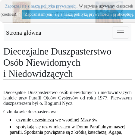
Zapoznaj się z naszą polityka prywatności.
W serwisie używamy ciasteczek
(cookies).
Zapoznałam(em) się z naszą polityką prywatności i ją akceptuję.
Strona główna
Diecezjalne Duszpasterstwo
Osób Niewidomych
i Niedowidzących
Diecezjalne Duszpasterstwo osób niewidomych i niedowidzących
istnieje przy Parafii Ojców Cystersów od roku 1977. Pierwszym
duszpasterzem był o. Bogumił Nycz.
Członkowie duszpasterstwa:
czynnie uczestniczą we wspólnej Mszy św.
spotykają się raz w miesiącu w Domu Parafialnym naszej
parafii. Spotkania powiązane są z krótką katechezą. Agapa,