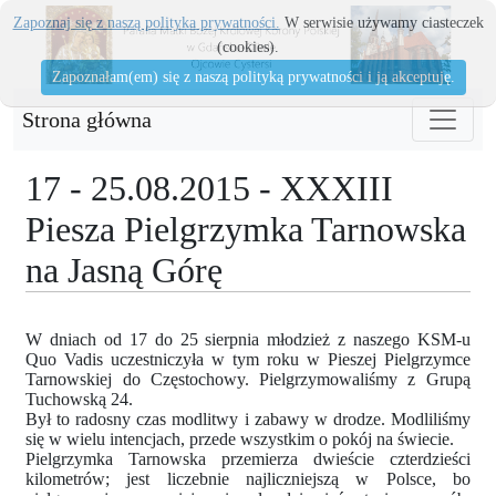
Zapoznaj się z naszą polityka prywatności.
W serwisie używamy ciasteczek
(cookies).
Zapoznałam(em) się z naszą polityką prywatności i ją akceptuję.
Strona główna
17 - 25.08.2015 - XXXIII
Piesza Pielgrzymka Tarnowska
na Jasną Górę
W dniach od 17 do 25 sierpnia młodzież z naszego KSM-u
Quo Vadis uczestniczyła w tym roku w Pieszej Pielgrzymce
Tarnowskiej do Częstochowy. Pielgrzymowaliśmy z Grupą
Tuchowską 24.
Był to radosny czas modlitwy i zabawy w drodze. Modliliśmy
się w wielu intencjach, przede wszystkim o pokój na świecie.
Pielgrzymka Tarnowska przemierza dwieście czterdzieści
kilometrów; jest liczebnie najliczniejszą w Polsce, bo