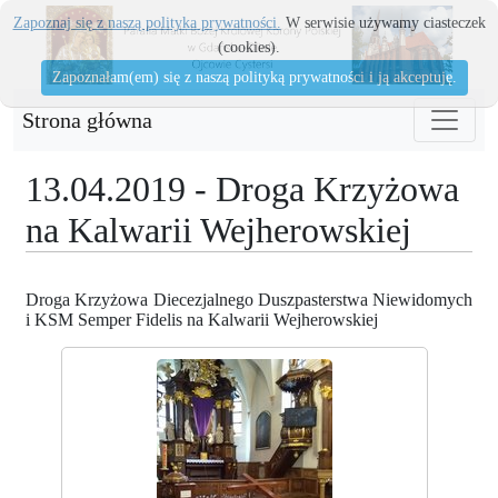
Zapoznaj się z naszą polityka prywatności.
W serwisie używamy ciasteczek
(cookies).
Zapoznałam(em) się z naszą polityką prywatności i ją akceptuję.
Strona główna
13.04.2019 - Droga Krzyżowa
na Kalwarii Wejherowskiej
Droga Krzyżowa Diecezjalnego Duszpasterstwa Niewidomych
i KSM Semper Fidelis na Kalwarii Wejherowskiej