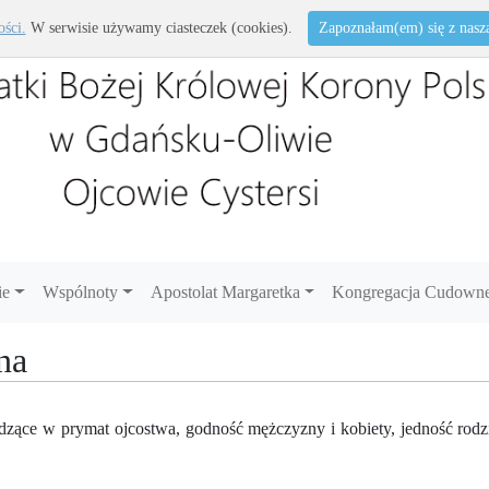
ości.
W serwisie używamy ciasteczek (cookies).
Zapoznałam(em) się z naszą 
ie
Wspólnoty
Apostolat Margaretka
Kongregacja Cudowne
na
zące w prymat ojcostwa, godność mężczyzny i kobiety, jedność rodzi