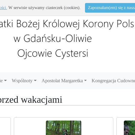
ości.
W serwisie używamy ciasteczek (cookies).
Zapoznałam(em) się z naszą 
ie
Wspólnoty
Apostolat Margaretka
Kongregacja Cudowne
 przed wakacjami