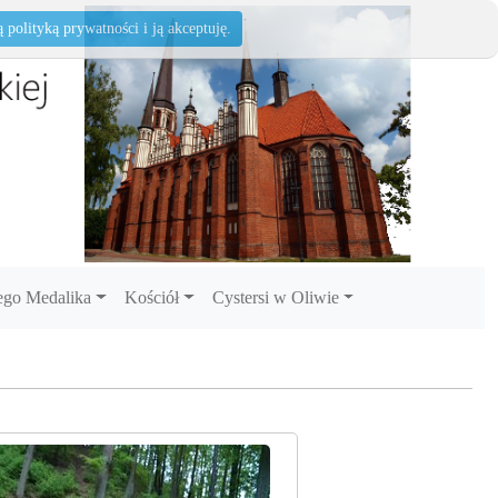
polityką prywatności i ją akceptuję.
go Medalika
Kościół
Cystersi w Oliwie