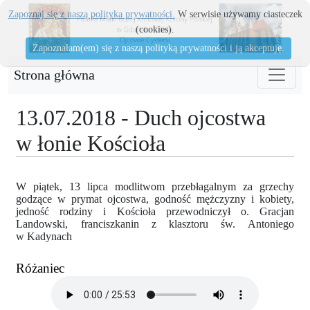
Zapoznaj się z naszą polityka prywatności.
W serwisie używamy ciasteczek
(cookies).
Zapoznałam(em) się z naszą polityką prywatności i ją akceptuję.
Strona główna
13.07.2018 - Duch ojcostwa
w łonie Kościoła
W piątek, 13 lipca modlitwom przebłagalnym za grzechy
godzące w prymat ojcostwa, godność mężczyzny i kobiety,
jedność rodziny i Kościoła przewodniczył o. Gracjan
Landowski, franciszkanin z klasztoru św. Antoniego
w Kadynach
Różaniec