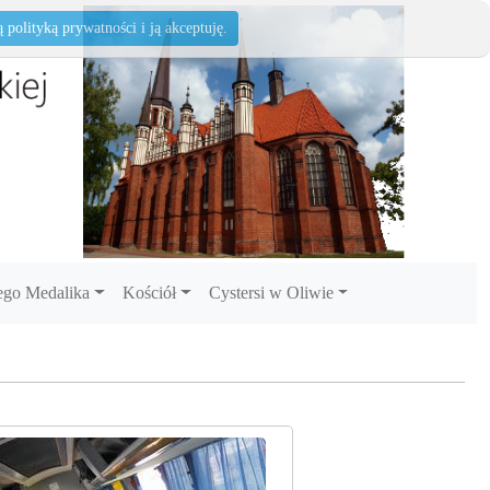
polityką prywatności i ją akceptuję.
go Medalika
Kościół
Cystersi w Oliwie