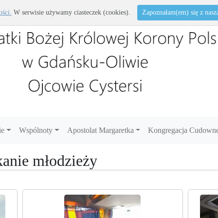
ości.
W serwisie używamy ciasteczek (cookies).
Zapoznałam(em) się z naszą 
ie
Wspólnoty
Apostolat Margaretka
Kongregacja Cudowne
kanie młodzieży