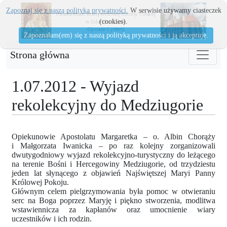
Zapoznaj się z naszą polityka prywatności.
W serwisie używamy ciasteczek
(cookies).
Zapoznałam(em) się z naszą polityką prywatności i ją akceptuję.
Strona główna
1.07.2012 - Wyjazd
rekolekcyjny do Medziugorie
Opiekunowie Apostolatu Margaretka – o. Albin Chorąży
i Małgorzata Iwanicka – po raz kolejny zorganizowali
dwutygodniowy wyjazd rekolekcyjno-turystyczny do leżącego
na terenie Bośni i Hercegowiny Medziugorie, od trzydziestu
jeden lat słynącego z objawień Najświętszej Maryi Panny
Królowej Pokoju.
Głównym celem pielgrzymowania była pomoc w otwieraniu
serc na Boga poprzez Maryję i piękno stworzenia, modlitwa
wstawiennicza za kapłanów oraz umocnienie wiary
uczestników i ich rodzin.