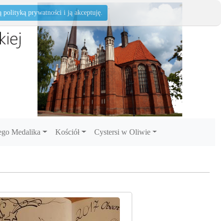
polityką prywatności i ją akceptuję.
go Medalika
Kościół
Cystersi w Oliwie