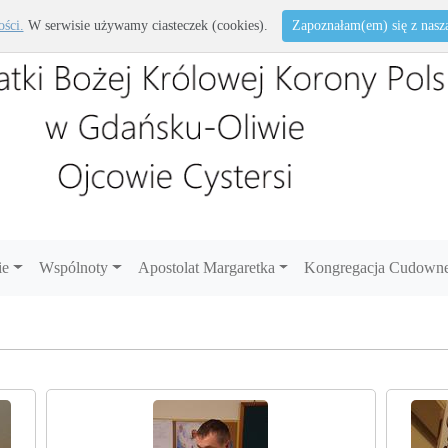
ości.
W serwisie używamy ciasteczek (cookies).
Zapoznałam(em) się z naszą 
ie
Wspólnoty
Apostolat Margaretka
Kongregacja Cudowne