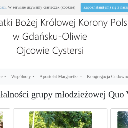
ości.
W serwisie używamy ciasteczek (cookies).
Zapoznałam(em) się z naszą 
ie
Wspólnoty
Apostolat Margaretka
Kongregacja Cudowne
łalności grupy młodzieżowej Quo 