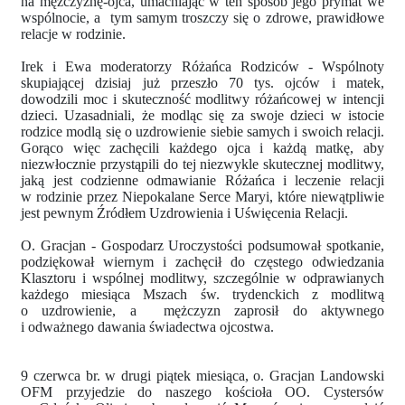
na mężczyznę-ojca, umacniając w ten sposób jego prymat we
wspólnocie, a tym samym troszczy się o zdrowe, prawidłowe
relacje w rodzinie.
Irek i Ewa moderatorzy Różańca Rodziców - Wspólnoty
skupiającej dzisiaj już przeszło 70 tys. ojców i matek,
dowodzili moc i skuteczność modlitwy różańcowej w intencji
dzieci. Uzasadniali, że modląc się za swoje dzieci w istocie
rodzice modlą się o uzdrowienie siebie samych i swoich relacji.
Gorąco więc zachęcili każdego ojca i każdą matkę, aby
niezwłocznie przystąpili do tej niezwykle skutecznej modlitwy,
jaką jest codzienne odmawianie Różańca i leczenie relacji
w rodzinie przez Niepokalane Serce Maryi, które niewątpliwie
jest pewnym Źródłem Uzdrowienia i Uświęcenia Relacji.
O. Gracjan - Gospodarz Uroczystości podsumował spotkanie,
podziękował wiernym i zachęcił do częstego odwiedzania
Klasztoru i wspólnej modlitwy, szczególnie w odprawianych
każdego miesiąca Mszach św. trydenckich z modlitwą
o uzdrowienie, a mężczyzn zaprosił do aktywnego
i odważnego dawania świadectwa ojcostwa.
9 czerwca br. w drugi piątek miesiąca, o. Gracjan Landowski
OFM przyjedzie do naszego kościoła OO. Cystersów