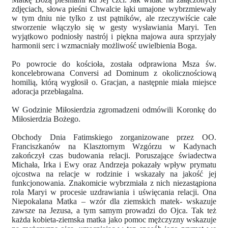
zdjęciach, słowa pieśni Chwalcie łąki umajone wybrzmiewały
w tym dniu nie tylko z ust pątników, ale rzeczywiście całe
stworzenie włączyło się w gesty wysławiania Maryi. Ten
wyjątkowo podniosły nastrój i piękna majowa aura sprzyjały
harmonii serc i wzmacniały możliwość uwielbienia Boga.
Po powrocie do kościoła, została odprawiona Msza św.
koncelebrowana Conversi ad Dominum z okolicznościową
homilią, którą wygłosił o. Gracjan, a następnie miała miejsce
adoracja przebłagalna.
W Godzinie Miłosierdzia zgromadzeni odmówili Koronkę do
Miłosierdzia Bożego.
Obchody Dnia Fatimskiego zorganizowane przez OO.
Franciszkanów na Klasztornym Wzgórzu w Kadynach
zakończył czas budowania relacji. Poruszające świadectwa
Michała, Irka i Ewy oraz Andrzeja pokazały wpływ prymatu
ojcostwa na relacje w rodzinie i wskazały na jakość jej
funkcjonowania. Znakomicie wybrzmiała z nich niezastąpiona
rola Maryi w procesie uzdrawiania i uświęcania relacji. Ona
Niepokalana Matka – wzór dla ziemskich matek- wskazuje
zawsze na Jezusa, a tym samym prowadzi do Ojca. Tak też
każda kobieta-ziemska matka jako pomoc mężczyzny wskazuje