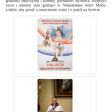
godności mężczyzny i kobiety, prymatowi ojcostwa, świętości
życia i rodziny oraz godzące w Niepokalane Serce Maryi,
a także, aby prosić o umocnienie wiary i o pokój na świecie.