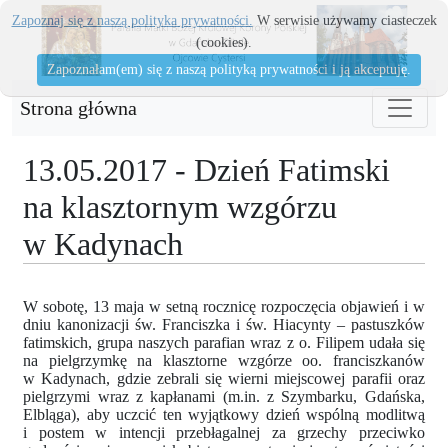
Zapoznaj się z naszą polityka prywatności.
W serwisie używamy ciasteczek
(cookies).
Zapoznałam(em) się z naszą polityką prywatności i ją akceptuję.
Strona główna
13.05.2017 - Dzień Fatimski
na klasztornym wzgórzu
w Kadynach
W sobotę, 13 maja w setną rocznicę rozpoczęcia objawień i w
dniu kanonizacji św. Franciszka i św. Hiacynty – pastuszków
fatimskich, grupa naszych parafian wraz z o. Filipem udała się
na pielgrzymkę na klasztorne wzgórze oo. franciszkanów
w Kadynach, gdzie zebrali się wierni miejscowej parafii oraz
pielgrzymi wraz z kapłanami (m.in. z Szymbarku, Gdańska,
Elbląga), aby uczcić ten wyjątkowy dzień wspólną modlitwą
i postem w intencji przebłagalnej za grzechy przeciwko