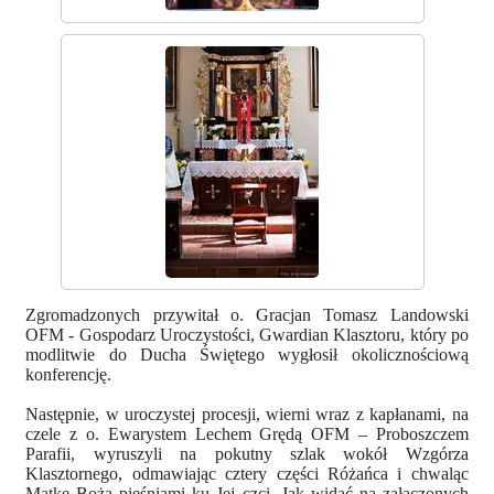
Zgromadzonych przywitał o. Gracjan Tomasz Landowski
OFM - Gospodarz Uroczystości, Gwardian Klasztoru, który po
modlitwie do Ducha Świętego wygłosił okolicznościową
konferencję.
Następnie, w uroczystej procesji, wierni wraz z kapłanami, na
czele z o. Ewarystem Lechem Grędą OFM – Proboszczem
Parafii, wyruszyli na pokutny szlak wokół Wzgórza
Klasztornego, odmawiając cztery części Różańca i chwaląc
Matkę Bożą pieśniami ku Jej czci. Jak widać na załączonych