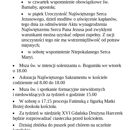
w czwartek wspomnienie obowiązkowe św.
Barnaby, apostoła;
w piątek Uroczystość Najświętszego Serca
Jezusowego, dzień modlitw o uświęcenie kapłanów,
tego dnia za odmówienie Aktu wynagrodzenia
Najświętszemu Sercu Pana Jezusa pod zwykłymi
warunkami można uzyskać odpust zupełny. Z racji
uroczystości tego nie ma wstrzemięźliwość od potraw
mięsnych;
w sobotę wspomnienie Niepokalanego Serca
Maryi.
Msza św. w intencji solenizanta o. Bogumiła we wtorek
o 18.00
Adoracja Najświętszego Sakramentu w kościele
codziennie od 8.00 do 18.00
Msza św. i spotkanie formacyjne niewidomych
i niedowidzących za tydzień o godzinie 15.00
W sobotę o 17.15 procesja Fatimską z figurką Matki
Bożej dookoła kościoła.
Za tydzień w niedzielę XVI Gdańska Drużyna Harcerek
będzie rozprowadzać ciasteczka przed kościołem.
Dzisiaj zbiórka do puszek pod chórem na uczelnie