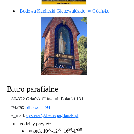
Budowa Kapliczki Gietrzwałdzkiej w Gdańsku
Biuro parafialne
80-322 Gdańsk Oliwa ul. Polanki 131,
tel./fax
58 552 11 94
e_mail:
cystersi@diecezjagdansk.pl
godziny przyjęć:
00
00
30
30
wtorek 10
-12
, 16
-17