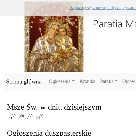
Zapoznaj się z naszą polityka prywatn
Strona główna
Ogloszenia
Kronika
Parafia
Ojcow
Msze Św. w dniu dzisiejszym
30
00
30
00
6
7
7
18
Ogłoszenia duszpasterskie