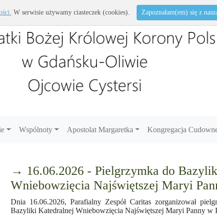
ości.
W serwisie używamy ciasteczek (cookies).
Zapoznałam(em) się z naszą 
ie
Wspólnoty
Apostolat Margaretka
Kongregacja Cudowne
→ 16.06.2026 - Pielgrzymka do Bazylik
Wniebowzięcia Najświętszej Maryi Pann
Dnia 16.06.2026, Parafialny Zespół Caritas zorganizował piel
Bazyliki Katedralnej Wniebowzięcia Najświętszej Maryi Panny w P