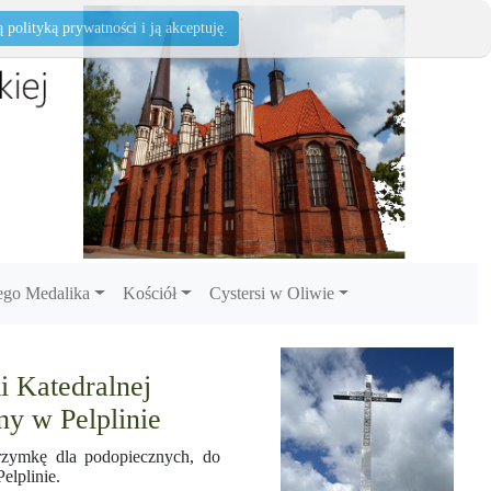
polityką prywatności i ją akceptuję.
go Medalika
Kościół
Cystersi w Oliwie
i Katedralnej
y w Pelplinie
grzymkę dla podopiecznych, do
elplinie.