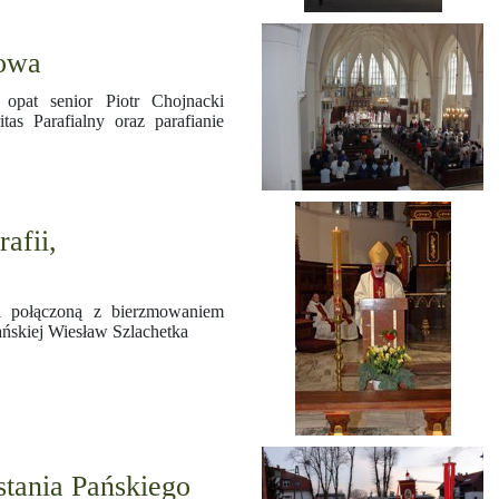
towa
 opat senior Piotr Chojnacki
s Parafialny oraz parafianie
afii,
ii połączoną z bierzmowaniem
ańskiej Wiesław Szlachetka
tania Pańskiego