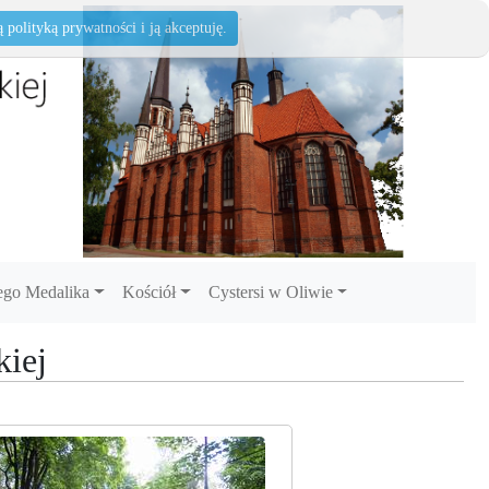
polityką prywatności i ją akceptuję.
go Medalika
Kościół
Cystersi w Oliwie
kiej