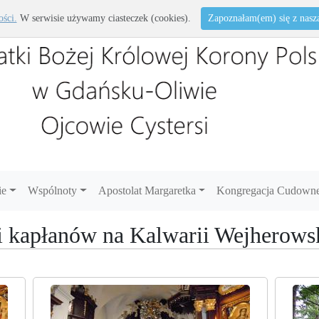
ości.
W serwisie używamy ciasteczek (cookies).
Zapoznałam(em) się z naszą 
ie
Wspólnoty
Apostolat Margaretka
Kongregacja Cudowne
i kapłanów na Kalwarii Wejherows