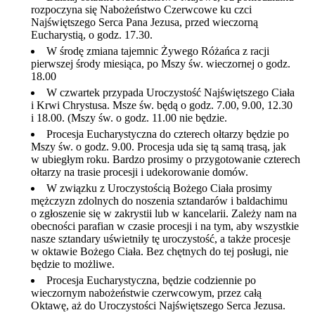
rozpoczyna się Nabożeństwo Czerwcowe ku czci
Najświętszego Serca Pana Jezusa, przed wieczorną
Eucharystią, o godz. 17.30.
W środę zmiana tajemnic Żywego Różańca z racji
pierwszej środy miesiąca, po Mszy św. wieczornej o godz.
18.00
W czwartek przypada Uroczystość Najświętszego Ciała
i Krwi Chrystusa. Msze św. będą o godz. 7.00, 9.00, 12.30
i 18.00. (Mszy św. o godz. 11.00 nie będzie.
Procesja Eucharystyczna do czterech ołtarzy będzie po
Mszy św. o godz. 9.00. Procesja uda się tą samą trasą, jak
w ubiegłym roku. Bardzo prosimy o przygotowanie czterech
ołtarzy na trasie procesji i udekorowanie domów.
W związku z Uroczystością Bożego Ciała prosimy
mężczyzn zdolnych do noszenia sztandarów i baldachimu
o zgłoszenie się w zakrystii lub w kancelarii. Zależy nam na
obecności parafian w czasie procesji i na tym, aby wszystkie
nasze sztandary uświetniły tę uroczystość, a także procesje
w oktawie Bożego Ciała. Bez chętnych do tej posługi, nie
będzie to możliwe.
Procesja Eucharystyczna, będzie codziennie po
wieczornym nabożeństwie czerwcowym, przez całą
Oktawę, aż do Uroczystości Najświętszego Serca Jezusa.