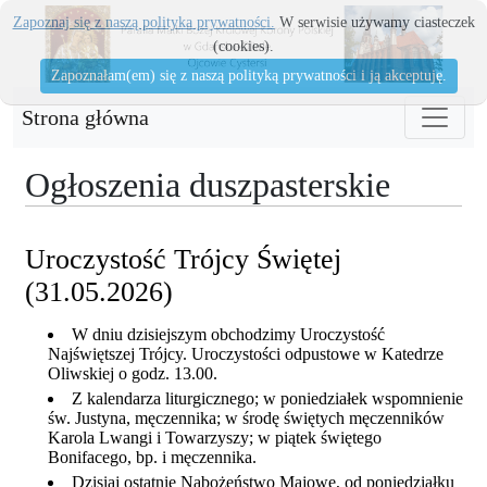
Zapoznaj się z naszą polityka prywatności.
W serwisie używamy ciasteczek
(cookies).
Zapoznałam(em) się z naszą polityką prywatności i ją akceptuję.
Strona główna
Ogłoszenia duszpasterskie
Uroczystość Trójcy Świętej
(31.05.2026)
W dniu dzisiejszym obchodzimy Uroczystość
Najświętszej Trójcy. Uroczystości odpustowe w Katedrze
Oliwskiej o godz. 13.00.
Z kalendarza liturgicznego; w poniedziałek wspomnienie
św. Justyna, męczennika; w środę świętych męczenników
Karola Lwangi i Towarzyszy; w piątek świętego
Bonifacego, bp. i męczennika.
Dzisiaj ostatnie Nabożeństwo Majowe, od poniedziałku