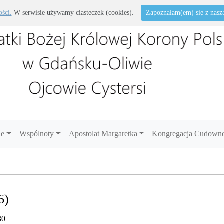
ości.
W serwisie używamy ciasteczek (cookies).
Zapoznałam(em) się z naszą 
ie
Wspólnoty
Apostolat Margaretka
Kongregacja Cudowne
6)
30