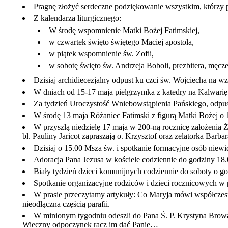
Pragnę złożyć serdeczne podziękowanie wszystkim, którzy p
Z kalendarza liturgicznego:
W środę wspomnienie Matki Bożej Fatimskiej,
w czwartek święto świętego Maciej apostoła,
w piątek wspomnienie św. Zofii,
w sobotę święto św. Andrzeja Boboli, prezbitera, męcze
Dzisiaj archidiecezjalny odpust ku czci św. Wojciecha na
W dniach od 15-17 maja pielgrzymka z katedry na Kalwarię 
Za tydzień Uroczystość Wniebowstąpienia Pańskiego, odpust
W środę 13 maja Różaniec Fatimski z figurą Matki Bożej o 
W przyszłą niedzielę 17 maja w 200-ną rocznicę założenia Ż
bł. Pauliny Jaricot zapraszają o. Krzysztof oraz zelatorka Barb
Dzisiaj o 15.00 Msza św. i spotkanie formacyjne osób niew
Adoracja Pana Jezusa w kościele codziennie do godziny 18.
Biały tydzień dzieci komunijnych codziennie do soboty o go
Spotkanie organizacyjne rodziców i dzieci rocznicowych w 
W prasie przeczytamy artykuły: Co Maryja mówi współczesn
nieodłączna częścią parafii.
W minionym tygodniu odeszli do Pana Ś. P. Krystyna Browa
Wieczny odpoczynek racz im dać Panie…