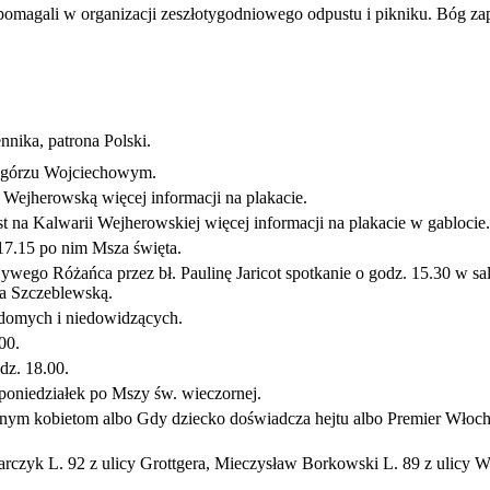
omagali w organizacji zeszłotygodniowego odpustu i pikniku. Bóg zap
nnika, patrona Polski.
 wzgórzu Wojciechowym.
Wejherowską więcej informacji na plakacie.
 na Kalwarii Wejherowskiej więcej informacji na plakacie w gablocie.
17.15 po nim Msza święta.
ywego Różańca przez bł. Paulinę Jaricot spotkanie o godz. 15.30 w sa
ara Szczeblewską.
idomych i niedowidzących.
00.
dz. 18.00.
poniedziałek po Mszy św. wieczornej.
ym kobietom albo Gdy dziecko doświadcza hejtu albo Premier Włoch o
rczyk L. 92 z ulicy Grottgera, Mieczysław Borkowski L. 89 z ulicy 