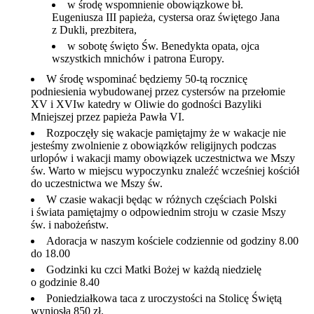
w środę wspomnienie obowiązkowe bł.
Eugeniusza III papieża, cystersa oraz świętego Jana
z Dukli, prezbitera,
w sobotę święto Św. Benedykta opata, ojca
wszystkich mnichów i patrona Europy.
W środę wspominać będziemy 50-tą rocznicę
podniesienia wybudowanej przez cystersów na przełomie
XV i XVIw katedry w Oliwie do godności Bazyliki
Mniejszej przez papieża Pawła VI.
Rozpoczęły się wakacje pamiętajmy że w wakacje nie
jesteśmy zwolnienie z obowiązków religijnych podczas
urlopów i wakacji mamy obowiązek uczestnictwa we Mszy
św. Warto w miejscu wypoczynku znaleźć wcześniej kościół
do uczestnictwa we Mszy św.
W czasie wakacji będąc w różnych częściach Polski
i świata pamiętajmy o odpowiednim stroju w czasie Mszy
św. i nabożeństw.
Adoracja w naszym kościele codziennie od godziny 8.00
do 18.00
Godzinki ku czci Matki Bożej w każdą niedzielę
o godzinie 8.40
Poniedziałkowa taca z uroczystości na Stolicę Świętą
wyniosła 850 zł.