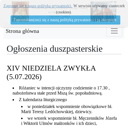
Zapoznaj się z naszą polityka prywatności.
W serwisie używamy ciasteczek
(cookies).
Zapoznałam(em) się z naszą polityką prywatności i ją akceptuję.
Strona główna
Ogłoszenia duszpasterskie
XIV NIEDZIELA ZWYKŁA
(5.07.2026)
Różaniec w intencji ojczyzny codziennie o 17.30 ,
nabożeństwa stałe przed Mszą św. popołudniową.
Z kalendarza liturgicznego
w poniedziałek wspomnienie obowiązkowe bł.
Marii Teresy Ledóchowskiej, dziewicy.
we wtorek wspomnienie bł. Męczenników Józefa
i Wiktorii Ulmów małżonków i ich dzieci,